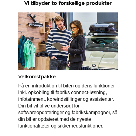
Vi tilbyder to forskellige produkter
elbiler
ementer
ct
de
Velkomstpakke
ugtbilsattest
Få en introduktion til bilen og dens funktioner
inkl. opkobling til fabriks connect-løsning,
t
infotainment, køreindstillinger og assistenter.
Din bil vil blive undersøgt for
jem
softwareopdateringer og fabrikskampagner, så
din bil er opdateret med de nyeste
funktionaliteter og sikkerhedsfunktioner.