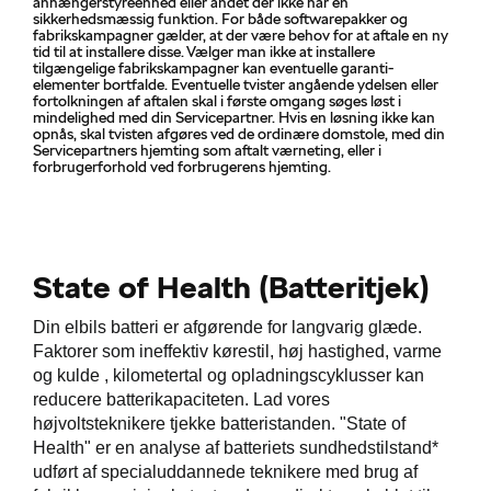
anhængerstyreenhed eller andet der ikke har en
sikkerhedsmæssig funktion. For både softwarepakker og
fabrikskampagner gælder, at der være behov for at aftale en ny
tid til at installere disse. Vælger man ikke at installere
tilgængelige fabrikskampagner kan eventuelle garanti-
elementer bortfalde. Eventuelle tvister angående ydelsen eller
fortolkningen af aftalen skal i første omgang søges løst i
mindelighed med din Servicepartner. Hvis en løsning ikke kan
opnås, skal tvisten afgøres ved de ordinære domstole, med din
Servicepartners hjemting som aftalt værneting, eller i
forbrugerforhold ved forbrugerens hjemting.
State of Health (Batteritjek)
Din elbils batteri er afgørende for langvarig glæde.
Faktorer som ineffektiv kørestil, høj hastighed, varme
og kulde , kilometertal og opladningscyklusser kan
reducere batterikapaciteten. Lad vores
højvoltsteknikere tjekke batteristanden. "State of
Health" er en analyse af batteriets sundhedstilstand*
udført af specialuddannede teknikere med brug af