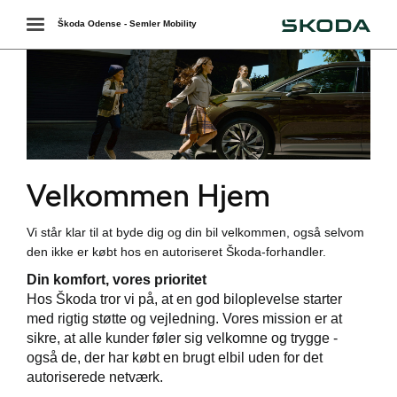
Škoda
Toggle
Škoda Odense - Semler Mobility
navigation
Velkommen Hjem
Vi står klar til at byde dig og din bil velkommen, også selvom
den ikke er købt hos en autoriseret Škoda-forhandler.
værkstedet
Din komfort, vores prioritet
services
Hos Škoda tror vi på, at en god biloplevelse starter
med rigtig støtte og vejledning. Vores mission er at
de
sikre, at alle kunder føler sig velkomne og trygge -
også de, der har købt en brugt elbil uden for det
e 5+
autoriserede netværk.