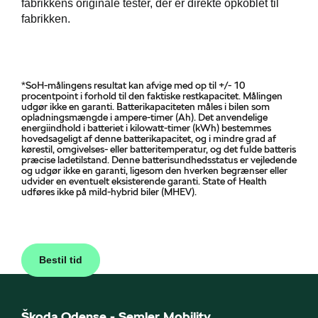
fabrikkens originale tester, der er direkte opkoblet til
fabrikken.
*SoH-målingens resultat kan afvige med op til +/- 10
procentpoint i forhold til den faktiske restkapacitet. Målingen
udgør ikke en garanti. Batterikapaciteten måles i bilen som
opladningsmængde i ampere-timer (Ah). Det anvendelige
energiindhold i batteriet i kilowatt-timer (kWh) bestemmes
hovedsageligt af denne batterikapacitet, og i mindre grad af
kørestil, omgivelses- eller batteritemperatur, og det fulde batteris
præcise ladetilstand. Denne batterisundhedsstatus er vejledende
og udgør ikke en garanti, ligesom den hverken begrænser eller
udvider en eventuelt eksisterende garanti. State of Health
udføres ikke på mild-hybrid biler (MHEV).
Bestil tid
Škoda Odense - Semler Mobility