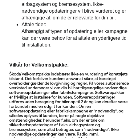
airbagsystem og bremsesystem. Ikke-
nødvendige opdateringer vil blive vurderet og er
afhængige af, om de er relevante for din bil.
Aftale tider:
Afhængigt af typen af opdatering eller kampagne
kan der være behov for at aftale en yderligere tid
til installation.
Vilkår for Velkomstpakke:
Škoda Velkomstpakke indebærer ikke en vurdering af køretøjets
tilstand. Det forbliver kundens ansvar at sikre, at køretøjet
overholder gældende lovgivning og regler. På vores autoriserede
værksted undersøger vi om din bil har tilgængelige nødvendige
softwareopdateringer eller fabrikskampagner. Softwarepakker
er frivillige at installere for kunden. Softwareopdateringer
udføres uden beregning for biler op til 2 år og kan derefter være
forbundet med en udgift for kunden. Om en
softwareopdatering eller fabrikskampagne er ”nødvendig”, og
således oplyses til kunden, beror på nogle objektive
omstændigheder, herunder f.eks. om der er tale om
sikkerhedsopdateringer af f.eks. airbagsystem og
bremsesystem, som altid betragtes som ”nødvendige”. Ikke
nødvendige opdateringer kan være: Radio, mmi,