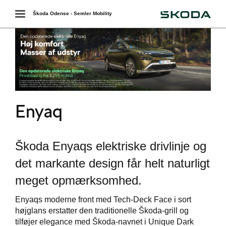
Škoda
Toggle
Škoda Odense - Semler Mobility
navigation
r
Enyaq
 ŠKODA
easing
Škoda Enyaqs elektriske drivlinje og
det markante design får helt naturligt
meget opmærksomhed.
bonnement
Enyaqs moderne front med Tech-Deck Face i sort
højglans erstatter den traditionelle Škoda-grill og
tilføjer elegance med Škoda-navnet i Unique Dark