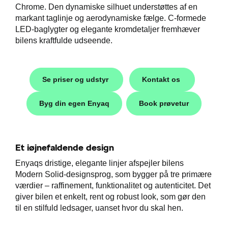
Chrome. Den dynamiske silhuet understøttes af en
markant taglinje og aerodynamiske fælge. C-formede
LED-baglygter og elegante kromdetaljer fremhæver
bilens kraftfulde udseende.
i
Se priser og udstyr
Kontakt os
Byg din egen Enyaq
Book prøvetur
Et iøjnefaldende design
Enyaqs dristige, elegante linjer afspejler bilens
Modern Solid-designsprog, som bygger på tre primære
værdier – raffinement, funktionalitet og autenticitet. Det
giver bilen et enkelt, rent og robust look, som gør den
til en stilfuld ledsager, uanset hvor du skal hen.