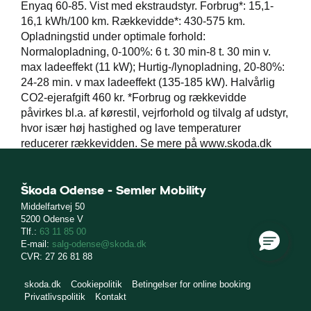
Enyaq 60-85. Vist med ekstraudstyr. Forbrug*: 15,1-
16,1 kWh/100 km. Rækkevidde*: 430-575 km.
Opladningstid under optimale forhold:
Normalopladning, 0-100%: 6 t. 30 min-8 t. 30 min v.
max ladeeffekt (11 kW); Hurtig-/lynopladning, 20-80%:
24-28 min. v max ladeeffekt (135-185 kW). Halvårlig
CO2-ejerafgift 460 kr. *Forbrug og rækkevidde
påvirkes bl.a. af kørestil, vejrforhold og tilvalg af udstyr,
hvor især høj hastighed og lave temperaturer
reducerer rækkevidden. Se mere på www.skoda.dk
Škoda Odense - Semler Mobility
Middelfartvej 50
5200 Odense V
Tlf.:
63 11 85 00
E-mail:
salg-odense@skoda.dk
CVR: 27 26 81 88
skoda.dk
Cookiepolitik
Betingelser for online booking
Privatlivspolitik
Kontakt