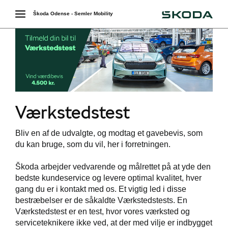
Škoda
Toggle
Škoda Odense - Semler Mobility
navigation
Værkstedstest
Bliv en af de udvalgte, og modtag et gavebevis, som
du kan bruge, som du vil, her i forretningen.
værkstedet
Škoda arbejder vedvarende og målrettet på at yde den
services
bedste kundeservice og levere optimal kvalitet, hver
gang du er i kontakt med os. Et vigtig led i disse
de
bestræbelser er de såkaldte Værkstedstests. En
Værkstedstest er en test, hvor vores værksted og
e 5+
serviceteknikere ikke ved, at der med vilje er indbygget