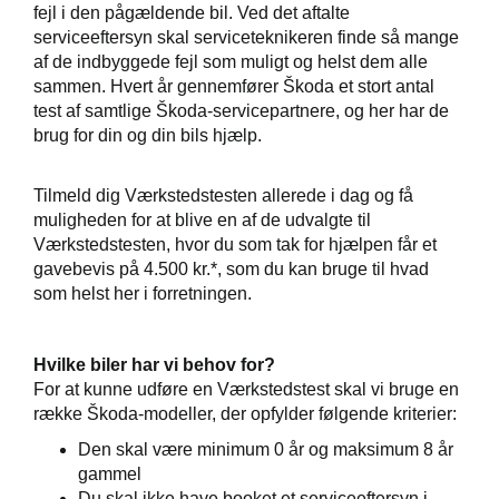
fejl i den pågældende bil. Ved det aftalte
elbiler
serviceeftersyn skal serviceteknikeren finde så mange
af de indbyggede fejl som muligt og helst dem alle
ementer
sammen. Hvert år gennemfører Škoda et stort antal
test af samtlige Škoda-servicepartnere, og her har de
ct
brug for din og din bils hjælp.
de
Tilmeld dig Værkstedstesten allerede i dag og få
muligheden for at blive en af de udvalgte til
Værkstedstesten, hvor du som tak for hjælpen får et
gavebevis på 4.500 kr.*, som du kan bruge til hvad
som helst her i forretningen.
ugtbilsattest
t
Hvilke biler har vi behov for?
For at kunne udføre en Værkstedstest skal vi bruge en
jem
række Škoda-modeller, der opfylder følgende kriterier:
Den skal være minimum 0 år og maksimum 8 år
gammel
Du skal
ikke
have booket et serviceeftersyn i