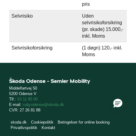
de
pris
e 5+
Selvrisiko
Uden
selvrisikoforsikring
elbiler
(pr. skade) 15.000,-
inkl. Moms
ementer
Selvrisikoforsikring
(1 døgn) 120,- inkl.
Moms
ct
de
Škoda Odense - Semler Mobility
Middelfartvej 50
5200 Odense V
Tlf.:
63 11 85 00
E-mail:
salg-odense@skoda.dk
ugtbilsattest
CVR: 27 26 81 88
skoda.dk
Cookiepolitik
Betingelser for online booking
t
Privatlivspolitik
Kontakt