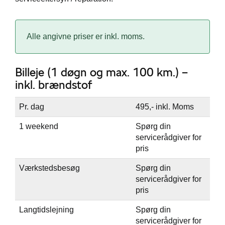
 service
Alle angivne priser er inkl. moms.
ing
Billeje (1 døgn og max. 100 km.) –
inkl. brændstof
Pr. dag
495,- inkl. Moms
orrudeskift
1 weekend
Spørg din
servicerådgiver for
lse og bilpleje
pris
Værkstedsbesøg
Spørg din
servicerådgiver for
pris
ens
Langtidslejning
Spørg din
servicerådgiver for